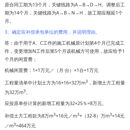
原合同工期为13个月，关键线路为A→B→D→H。调整后工
期为14个月，关键线路为A→B→N→H，故工期应顺延1个
月。
3、确定应补偿承包单位的费用，并说明理由。
答：由于用于A、C工作的施工机械原计划第4个月已完成工
作，变更增加N工作后第5个月该机械方可使用，故应给予1
个月的闲置费；
机械闲置费：1×1万元／（月·台）×1台=1万元
3
工程量清单中计划土方为16+16=32万m
，新增土方工程量
3
为32万m
。
应按原单价计算的新增工程量为32×25％=8万元。
3
3
3
补偿土方工程款为8万m
×16元／m
+（32-8）万m
×14元
3
／m
=464万元