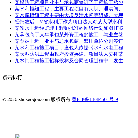
某堤防工程项目业主与承包商签订了工程施工承包
某水利枢纽工程，主要工程项目有大坝、泄洪闸、
某水库枢纽工程主要由大坝及泄水闸等组成。大坝
经批准后，Y省水利厅作为项目法人对某大型水利
某输水工程经监理工程师批准的网络计划如图1F42
某承包商于某年承包某外资工程的施工，与业主签
某泵站工程，业主与总承包商、监理单位分别签订
某水利工程施工项目，发包人依据《水利水电工程
某大型防洪工程由政府投资兴建。项目法人委托某
某水闸工程施工招标投标及合同管理过程中，发生
点击排行
© 2026 zhukaogou.com 版权所有
粤ICP备13084501号-9