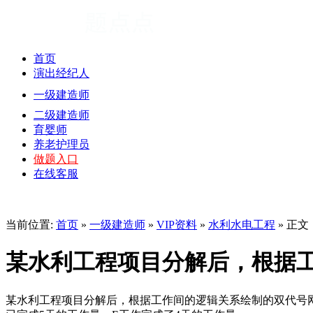
首页
演出经纪人
一级建造师
二级建造师
育婴师
养老护理员
做题入口
在线客服
当前位置:
首页
»
一级建造师
»
VIP资料
»
水利水电工程
» 正文
某水利工程项目分解后，根据
某水利工程项目分解后，根据工作间的逻辑关系绘制的双代号网络计