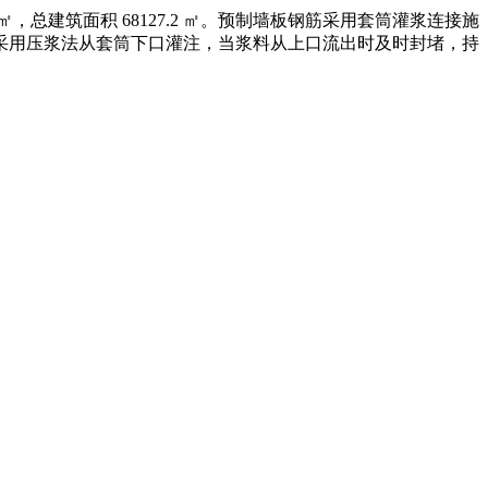
，总建筑面积 68127.2 ㎡。预制墙板钢筋采用套筒灌浆连接施
采用压浆法从套筒下口灌注，当浆料从上口流出时及时封堵，持